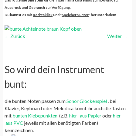
Das folgende Bild stellt dir die Tigermama kostenlos zum Download,
Ausdruck und Gebrauch zur Verfügung.
Du kannst es mit
Rechtsklick
und "
Speichern unter
" herunterladen:
←
Zurück
Weiter
→
So wird dein Instrument
bunt:
die bunten Noten passen zum
Sonor Glockenspiel
. bei
Klavier, Keyboard oder Melodica könnt ihr auch die Tasten
mit
bunten Klebepunkten
(z.B.
hier
aus Papier
oder
hier
aus PVC
jeweils mit allen benötigten Farben)
kennzeichnen.