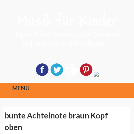
MENÜ
Direkt
bunte Achtelnote braun Kopf
zum
Inhalt
oben