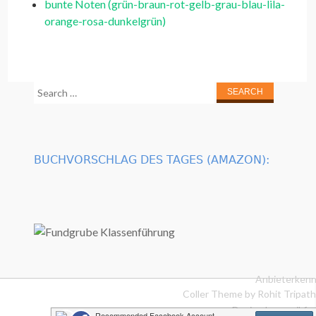
bunte Noten (grün-braun-rot-gelb-grau-blau-lila-
orange-rosa-dunkelgrün)
Search
for:
BUCHVORSCHLAG DES TAGES (AMAZON):
Anbieterkenn
Coller Theme by
Rohit Tripath
Design by musikfur