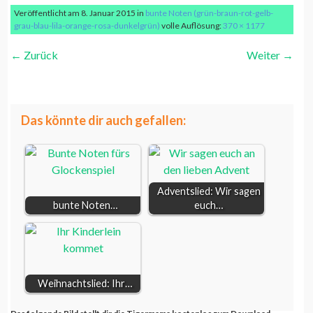
Veröffentlicht am
8. Januar 2015
in
bunte Noten (grün-braun-rot-gelb-
grau-blau-lila-orange-rosa-dunkelgrün)
volle Auflösung:
370 × 1177
←
Zurück
Weiter
→
bunte Achtelnote braun
Das könnte dir auch gefallen:
Adventslied: Wir sagen
bunte Noten…
euch…
Weihnachtslied: Ihr…