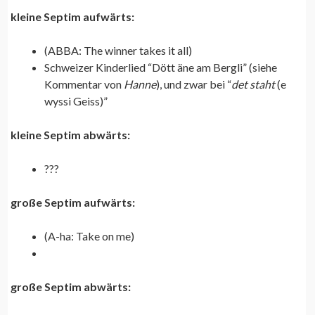
kleine Septim aufwärts:
(ABBA: The winner takes it all)
Schweizer Kinderlied “Dött äne am Bergli” (siehe
Kommentar von
Hanne
), und zwar bei “
det
staht
(e
wyssi Geiss)”
kleine Septim abwärts:
???
große Septim aufwärts:
(A-ha: Take on me)
große Septim abwärts: