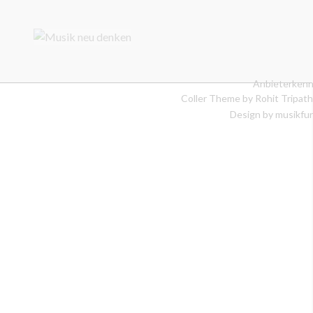
Anbieterkenn
Coller Theme by
Rohit Tripath
Design by musikfur