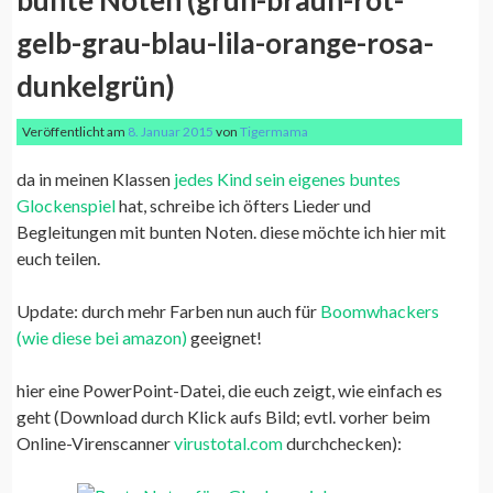
bunte Noten (grün-braun-rot-
gelb-grau-blau-lila-orange-rosa-
dunkelgrün)
Veröffentlicht am
8. Januar 2015
von
Tigermama
da in meinen Klassen
jedes Kind sein eigenes buntes
Glockenspiel
hat, schreibe ich öfters Lieder und
Begleitungen mit bunten Noten. diese möchte ich hier mit
euch teilen.
Update: durch mehr Farben nun auch für
Boomwhackers
(wie diese bei amazon)
geeignet!
hier eine PowerPoint-Datei, die euch zeigt, wie einfach es
geht (Download durch Klick aufs Bild; evtl. vorher beim
Online-Virenscanner
virustotal.com
durchchecken):