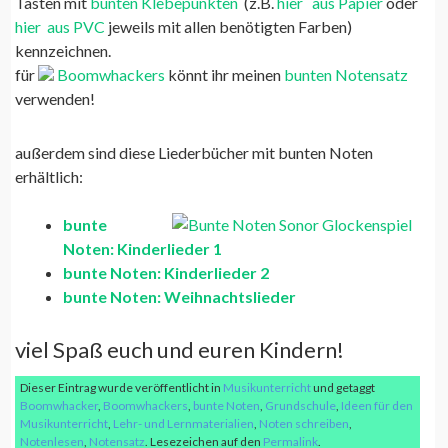
Tasten mit
bunten Klebepunkten
(z.B.
hier
aus Papier
oder
hier
aus PVC
jeweils mit allen benötigten Farben)
kennzeichnen.
für
Boomwhackers
könnt ihr meinen
bunten Notensatz
verwenden!
außerdem sind diese Liederbücher mit bunten Noten
erhältlich:
bunte
Noten: Kinderlieder 1
bunte Noten: Kinderlieder 2
bunte Noten: Weihnachtslieder
viel Spaß euch und euren Kindern!
Dieser Eintrag wurde veröffentlicht in
Musikunterricht
und getaggt
Boomwhacker
,
Boomwhackers
,
bunte Noten
,
Grundschule
,
Ideen für den
Musikunterricht
,
Lehr- und Lernmaterialien
,
Noten schreiben
,
Notenlesen
,
Notensatz
. Lesezeichen auf den
Permalink
.