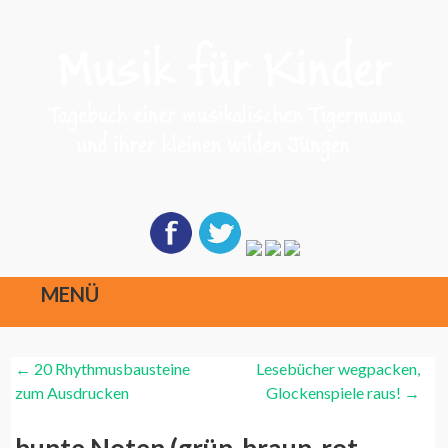
MENÜ
Direkt
Post
←
20 Rhythmusbausteine
Lesebücher wegpacken,
zum
Navigation
zum Ausdrucken
Glockenspiele raus!
→
Inhalt