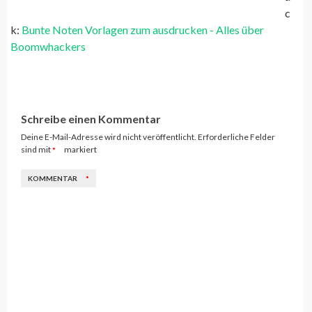
c
k:
Bunte Noten Vorlagen zum ausdrucken - Alles über
Boomwhackers
Schreibe einen Kommentar
Deine E-Mail-Adresse wird nicht veröffentlicht.
Erforderliche Felder
sind mit
markiert
*
KOMMENTAR
*