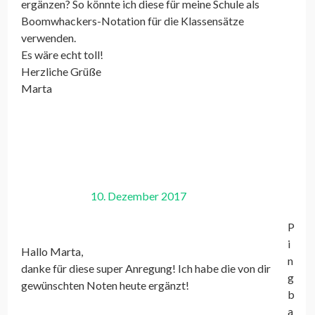
ergänzen? So könnte ich diese für meine Schule als
Boomwhackers-Notation für die Klassensätze
verwenden.
Es wäre echt toll!
Herzliche Grüße
Marta
10. Dezember 2017
P
i
Hallo Marta,
n
danke für diese super Anregung! Ich habe die von dir
g
gewünschten Noten heute ergänzt!
b
a