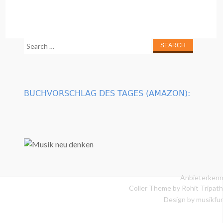
Search
for:
BUCHVORSCHLAG DES TAGES (AMAZON):
Anbieterkenn
Coller Theme by
Rohit Tripath
Design by musikfur