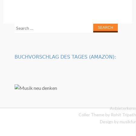
Search
for:
BUCHVORSCHLAG DES TAGES (AMAZON):
Anbieterkenn
Coller Theme by
Rohit Tripath
Design by musikfur