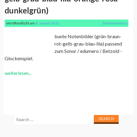
dunkelgrün)
Veröffentlicht am
8. Januar 2015
3 Kommentare
bunte Notenbilder (grün-braun-
rot-gelb-grau-blau-lila) passend
zum Sonor / edumero / Betzold -
Glockenspiel.
weiterlesen...
Search
for: