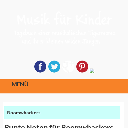
MENÜ
Direkt
zum
Boomwhackers
Inhalt
Bunte Noten für Boomwhackers