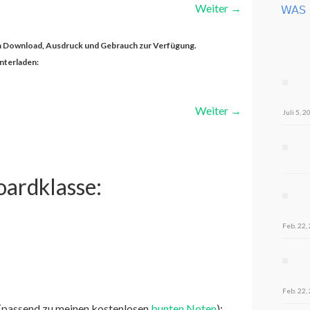
Weiter
→
WAS 
zum Download, Ausdruck und Gebrauch zur Verfügung.
nterladen:
Weiter
→
Juli 5, 2
oardklasse:
Feb. 22,
Feb. 22,
(passend zu meinen kostenlosen
bunten Noten
):