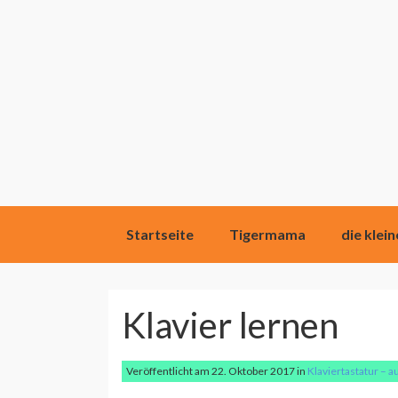
Direkt
Startseite
Tigermama
die klei
zum
Inhalt
Klavier lernen
Veröffentlicht am
22. Oktober 2017
in
Klaviertastatur – 