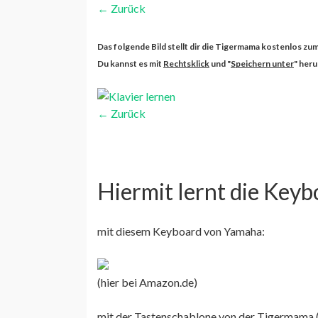
←
Zurück
Klavier lernen
Das folgende Bild stellt dir die Tigermama kostenlos 
Du kannst es mit
Rechtsklick
und "
Speichern unter
" heru
←
Zurück
Hiermit lernt die Keyb
mit diesem Keyboard von Yamaha:
(hier bei Amazon.de)
mit der Tastenschablone von der Tigermama 