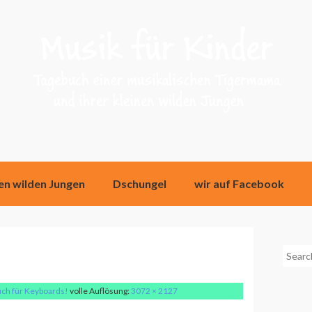
nen wilden Jungen
Dschungel
wir auf Facebook
Searc
for:
auch für Keyboards!
volle Auflösung:
3072 × 2127