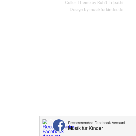
Coller Theme by
Rohit Tripathi
Design by musikfurkinder.de