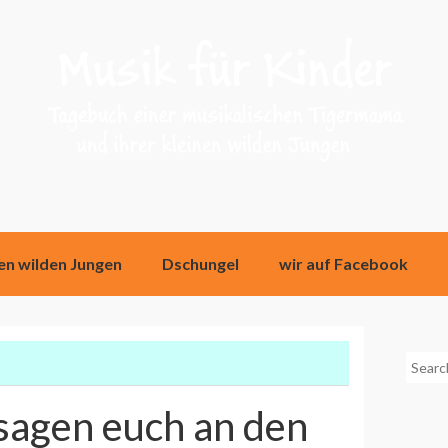
nen wilden Jungen
Dschungel
wir auf Facebook
Searc
for:
sagen euch an den