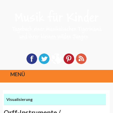
MENÜ
Direkt
zum
Visualisierung
Inhalt
Orff-Instrumente /