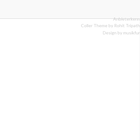
Anbieterkenn
Coller Theme by
Rohit Tripath
Design by musikfur