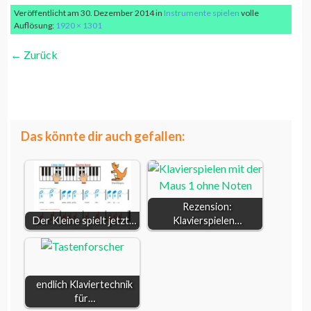
Veröffentlicht am
30. Dezember 2014
in
Instrumente spielen
volle
Auflösung:
1920 × 1301
←
Zurück
Kastagnetten spielen
weiterlesen...
Zeichnung schwarz weiß
Das könnte dir auch gefallen:
Rezension:
Der Kleine spielt jetzt…
Klavierspielen…
endlich Klaviertechnik
für…