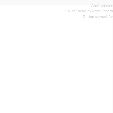
Anbieterkenn
Coller Theme by
Rohit Tripath
Design by musikfur