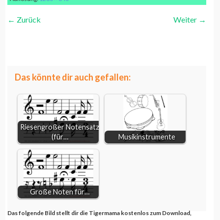
←
Zurück
Weiter
→
Blockflöte
weiterlesen...
große Blockflöte schwarz weiß zum Ausmalen
Das könnte dir auch gefallen:
Riesengroßer Notensatz
(für…
Musikinstrumente
Große Noten für…
Das folgende Bild stellt dir die Tigermama kostenlos zum Download,