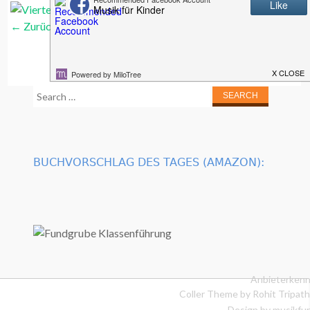
←
Zurück
Weiter
→
Search
for:
BUCHVORSCHLAG DES TAGES (AMAZON):
Anbieterkenn
Coller Theme by
Rohit Tripath
Design by musikfur