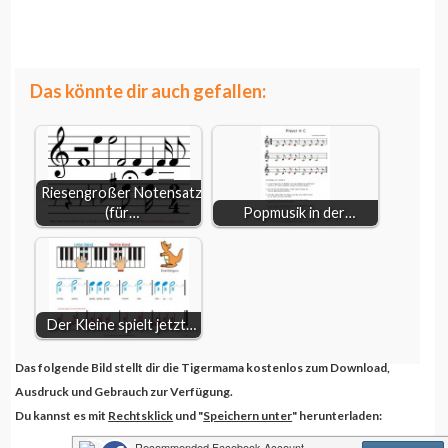
Viertelnote
weiterlesen...
Viertelnote groß
Das könnte dir auch gefallen:
Riesengroßer Notensatz
(für…
Popmusik in der…
Der Kleine spielt jetzt…
Das folgende Bild stellt dir die Tigermama kostenlos zum Download,
Ausdruck und Gebrauch zur Verfügung.
Du kannst es mit
Rechtsklick
und "
Speichern unter
" herunterladen: