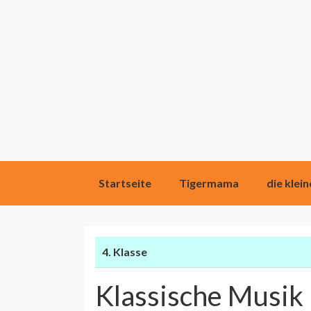
Direkt
Startseite
Tigermama
die klei
zum
Inhalt
4. Klasse
Klassische Musik 