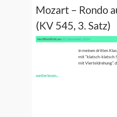
Mozart – Rondo au
(KV 545, 3. Satz)
Veröffentlicht am
10. Dezember 2014
in meinen dritten Kl
mit “klatsch-klatsch-
mit Vierteldrehung”. 
weiterlesen...
Post
Navigation