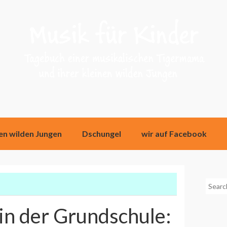
nen wilden Jungen
Dschungel
wir auf Facebook
Searc
for:
in der Grundschule: