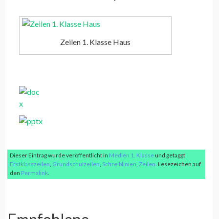
Zeilen 1. Klasse Haus
Dieser Eintrag wurde veröffentlicht in
Medien 1. Klasse
und getaggt
Erstklasszeilen
,
Grundschulzeilen
,
Schreiblinien
,
Zeilen
. Lesezeichen auf
den
Permalink
.