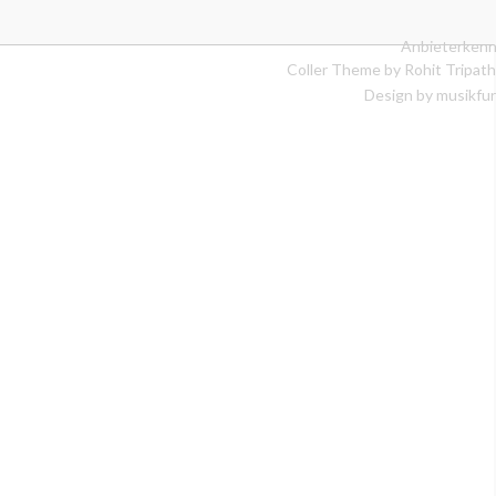
Anbieterkenn
Coller Theme by
Rohit Tripath
Design by musikfur