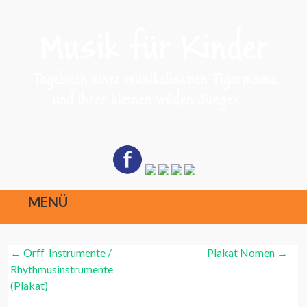
MENÜ
Direkt
Post
←
Orff-Instrumente /
Plakat Nomen
→
zum
Navigation
Rhythmusinstrumente
Inhalt
(Plakat)