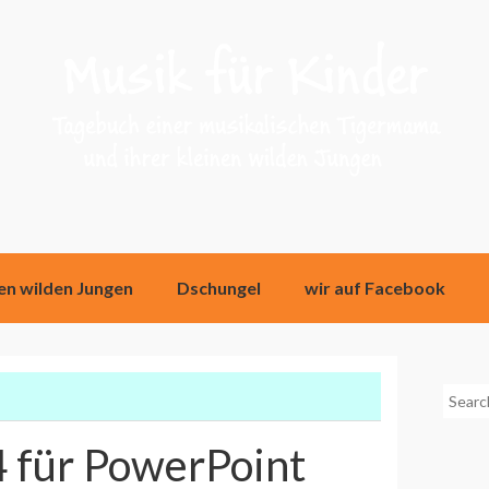
nen wilden Jungen
Dschungel
wir auf Facebook
Searc
for:
 für PowerPoint