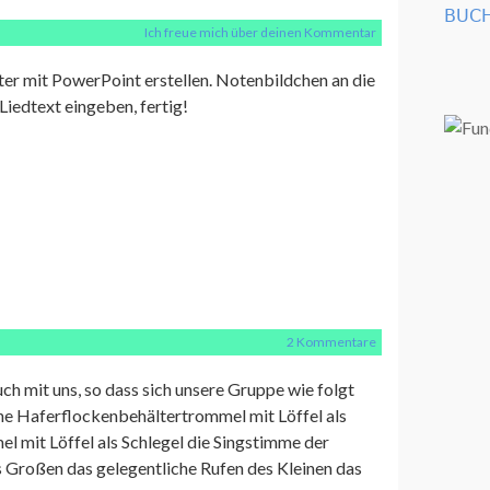
BUCH
Ich freue mich über deinen Kommentar
ter mit PowerPoint erstellen. Notenbildchen an die
 Liedtext eingeben, fertig!
2 Kommentare
ch mit uns, so dass sich unsere Gruppe wie folgt
ne Haferflockenbehältertrommel mit Löffel als
 mit Löffel als Schlegel die Singstimme der
Großen das gelegentliche Rufen des Kleinen das