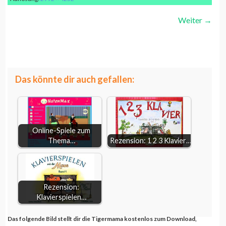
Weiter
→
“Willkommen!”
weiterlesen...
Willkommenslied für Kinder
Das könnte dir auch gefallen:
Online-Spiele zum
Thema…
Rezension: 1 2 3 Klavier…
Rezension:
Klavierspielen…
Das folgende Bild stellt dir die Tigermama kostenlos zum Download,