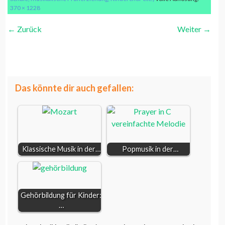
370 × 1228
←
Zurück
Weiter
→
Viertelnote x-förmig
weiterlesen...
Viertelnote Rhythmus
Das könnte dir auch gefallen:
Klassische Musik in der…
Popmusik in der…
Gehörbildung für Kinder:
…