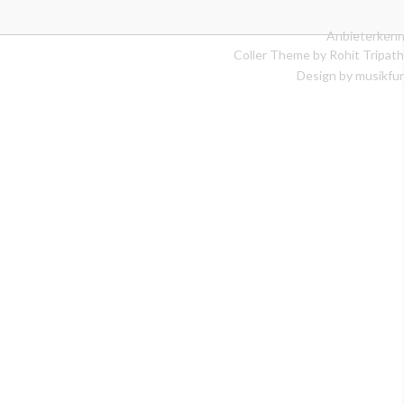
Anbieterkenn
Coller Theme by
Rohit Tripath
Design by musikfur