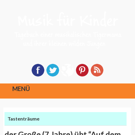
MENÜ
Direkt
zum
Tastenträume
Inhalt
der Große (7 Jahre) übt “Auf dem