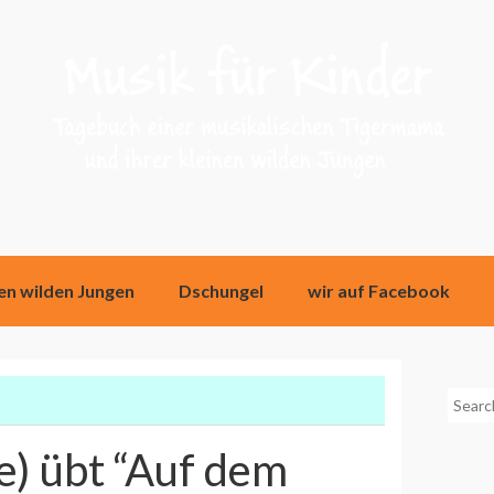
nen wilden Jungen
Dschungel
wir auf Facebook
Searc
for:
e) übt “Auf dem