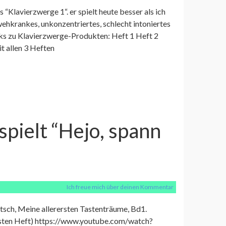
 “Klavierzwerge 1“. er spielt heute besser als ich
swehkrankes, unkonzentriertes, schlecht intoniertes
nks zu Klavierzwerge-Produkten: Heft 1 Heft 2
it allen 3 Heften
spielt “Hejo, spann
Ich freue mich über deinen Kommentar
tsch, Meine allerersten Tastenträume, Bd1.
ersten Heft) https://www.youtube.com/watch?