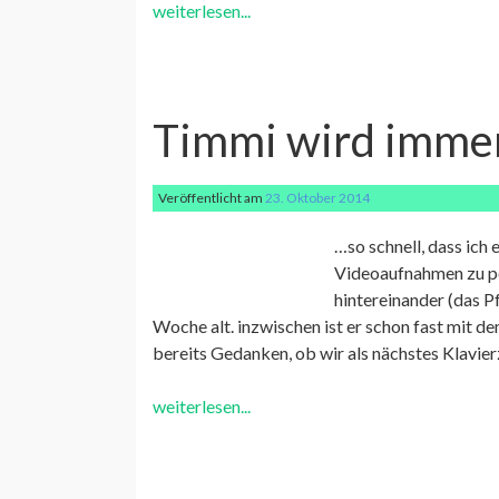
weiterlesen...
Timmi wird immer
Veröffentlicht am
23. Oktober 2014
…so schnell, dass ich
Videoaufnahmen zu pos
hintereinander (das P
Woche alt. inzwischen ist er schon fast mit d
bereits Gedanken, ob wir als nächstes Klavi
weiterlesen...