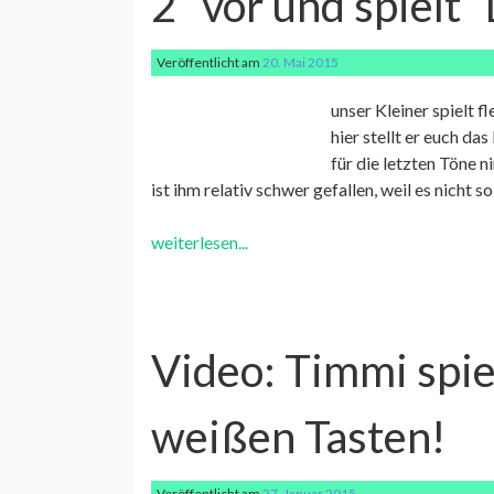
2” vor und spielt 
Veröffentlicht am
20. Mai 2015
unser Kleiner spielt f
hier stellt er euch da
für die letzten Töne n
ist ihm relativ schwer gefallen, weil es nicht 
weiterlesen...
Video: Timmi spiel
weißen Tasten!
Veröffentlicht am
27. Januar 2015