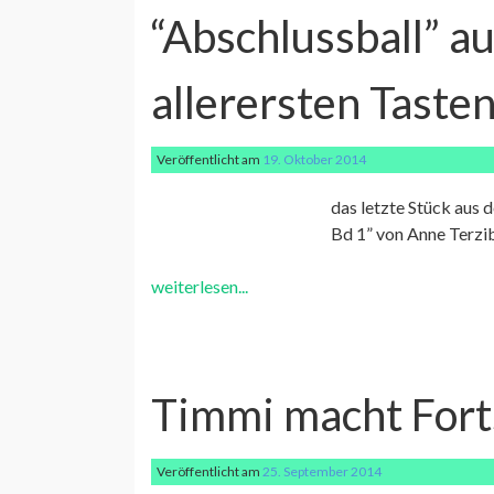
“Abschlussball” a
allerersten Taste
Veröffentlicht am
19. Oktober 2014
das letzte Stück aus 
Bd 1” von Anne Terzib
weiterlesen...
Timmi macht Fort
Veröffentlicht am
25. September 2014