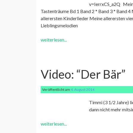
v=IerrxCS_a2Q Meine 
Tastenträume Bd 1 Band 2 * Band 3 * Band 4 
allerersten Kinderlieder Meine allerersten v
Lieblingsmelodien
weiterlesen...
Video: “Der Bär”
Veröffentlicht am
4. August 2014
Timmi (3 1/2 Jahre) li
dann nicht mehr mitsi
weiterlesen...