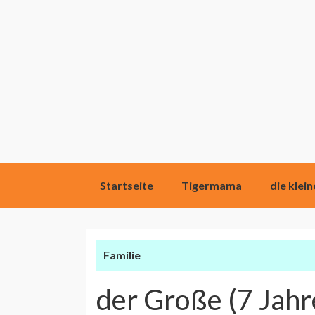
Direkt
Startseite
Tigermama
die klei
zum
Inhalt
Familie
der Große (7 Jahr