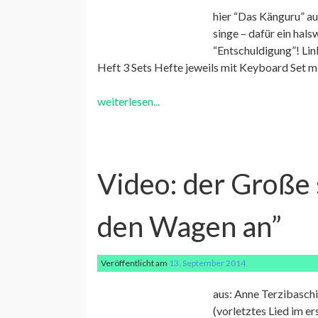
hier “Das Känguru” aus
singe – dafür ein hal
“Entschuldigung”! Li
Heft 3 Sets Hefte jeweils mit Keyboard Set m
weiterlesen...
Video: der Große 
den Wagen an”
Veröffentlicht am
13. September 2014
aus: Anne Terzibaschi
(vorletztes Lied im 