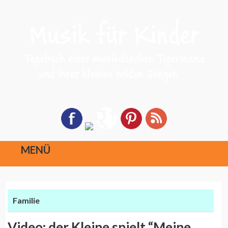
MENÜ
Direkt
zum
Familie
Inhalt
Video: der Kleine spielt “Meine