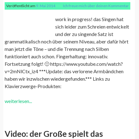
Veröffentlicht am
9. Mai 2014
Ich freue mich über deinen Kommentar
work in progress! das Singen hat
sich leider zum Schreien entwickelt
und der zu singende Satz ist
grammatikalisch noch über seinem Niveau, aber dafür hört
man jetzt die Töne – und die Trennung nach Silben
funktioniert auch schon. Fingerhaltung: innovativ.
Fortsetzung folgt! 🙂 https://www.youtube.com/watch?
v=2mNlCtx_iz4 ***Update: das verlorene Armbändchen
haben wir inzwischen wiedergefunden.*** Links zu
Klavierzwerge-Produkten:
weiterlesen...
Video: der Große spielt das