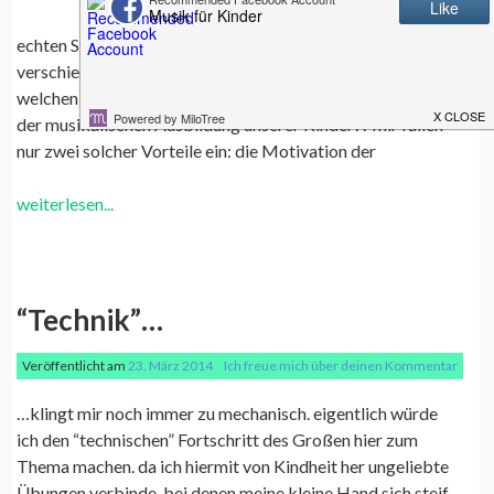
ein Flügel) und singen mit unseren
echten Stimmen. zum Lärmmachen haben wir ferner
verschiedene Rhythmusinstrumente, und zwar, genau, echte.
welchen Vorteil sollte dann wohl ein Computer bringen in
der musikalischen Ausbildung unserer Kinder?? mir fallen
nur zwei solcher Vorteile ein: die Motivation der
weiterlesen...
“Technik”…
Veröffentlicht am
23. März 2014
Ich freue mich über deinen Kommentar
…klingt mir noch immer zu mechanisch. eigentlich würde
ich den “technischen” Fortschritt des Großen hier zum
Thema machen. da ich hiermit von Kindheit her ungeliebte
Übungen verbinde, bei denen meine kleine Hand sich steif