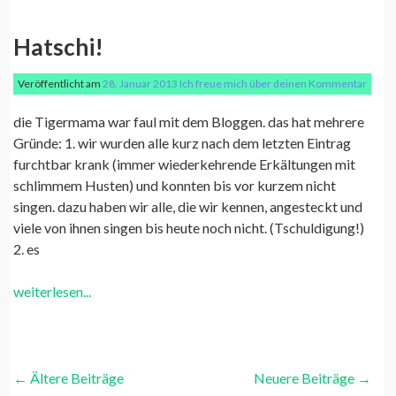
Hatschi!
Veröffentlicht am
28. Januar 2013
Ich freue mich über deinen Kommentar
die Tigermama war faul mit dem Bloggen. das hat mehrere
Gründe: 1. wir wurden alle kurz nach dem letzten Eintrag
furchtbar krank (immer wiederkehrende Erkältungen mit
schlimmem Husten) und konnten bis vor kurzem nicht
singen. dazu haben wir alle, die wir kennen, angesteckt und
viele von ihnen singen bis heute noch nicht. (Tschuldigung!)
2. es
weiterlesen...
Post
←
Ältere Beiträge
Neuere Beiträge
→