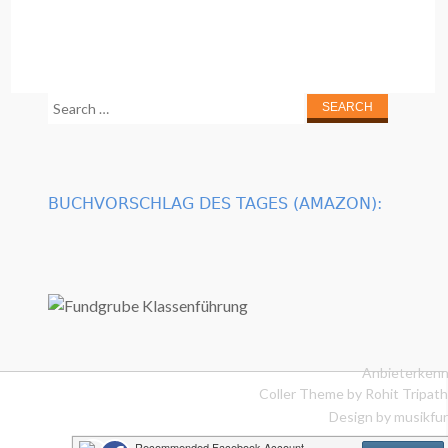
Search
for:
BUCHVORSCHLAG DES TAGES (AMAZON):
Anbieterkenn
Coller Theme by
Rohit Tripath
Design by musikfur