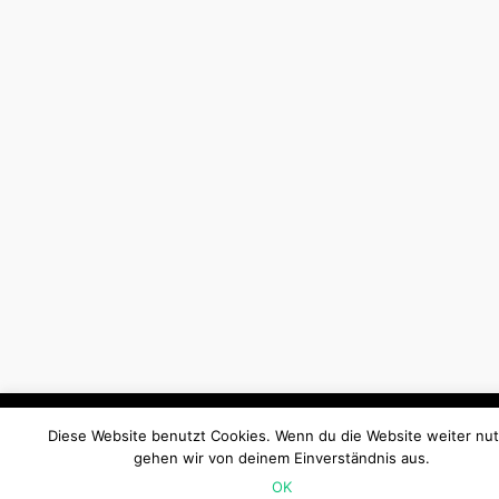
Diese Website benutzt Cookies. Ich gehe davon aus, dass d
Diese Website benutzt Cookies. Wenn du die Website weiter nut
einverstanden bist. Du kannst die Cookies aber auch ablehnen!
gehen wir von deinem Einverständnis aus.
settings
Akzeptieren
OK