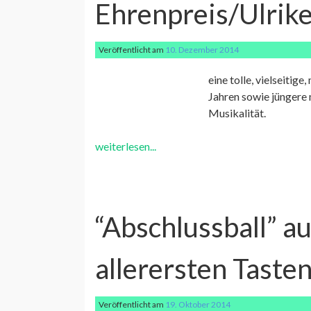
Ehrenpreis/Ulrik
Veröffentlicht am
10. Dezember 2014
eine tolle, vielseitig
Jahren sowie jüngere 
Musikalität.
weiterlesen...
“Abschlussball” a
allerersten Taste
Veröffentlicht am
19. Oktober 2014