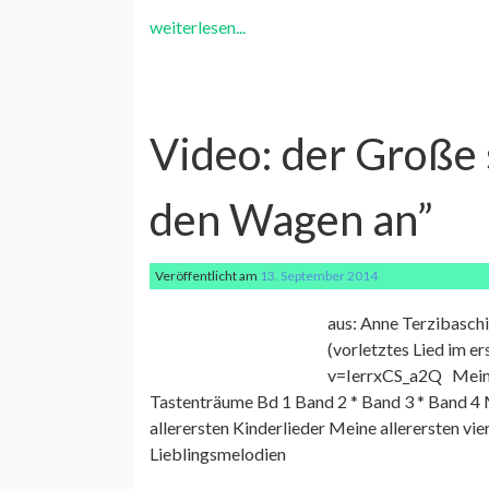
weiterlesen...
Video: der Große 
den Wagen an”
Veröffentlicht am
13. September 2014
aus: Anne Terzibaschi
(vorletztes Lied im 
v=IerrxCS_a2Q Meine 
Tastenträume Bd 1 Band 2 * Band 3 * Band 4 
allerersten Kinderlieder Meine allerersten v
Lieblingsmelodien