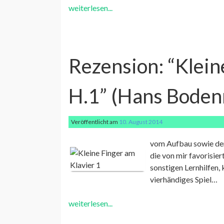
weiterlesen...
Rezension: “Klein
H.1” (Hans Bode
Veröffentlicht am
10. August 2014
vom Aufbau sowie der
die von mir favorisier
sonstigen Lernhilfen,
vierhändiges Spiel…
weiterlesen...