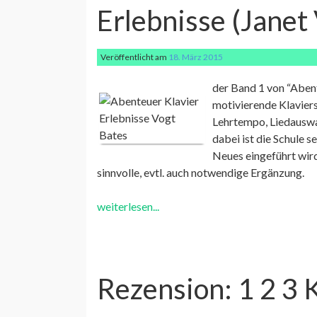
Erlebnisse (Janet
Veröffentlicht am
18. März 2015
der Band 1 von “Abent
motivierende Klaviersc
Lehrtempo, Liedauswa
dabei ist die Schule s
Neues eingeführt wird,
sinnvolle, evtl. auch notwendige Ergänzung.
weiterlesen...
Rezension: 1 2 3 K